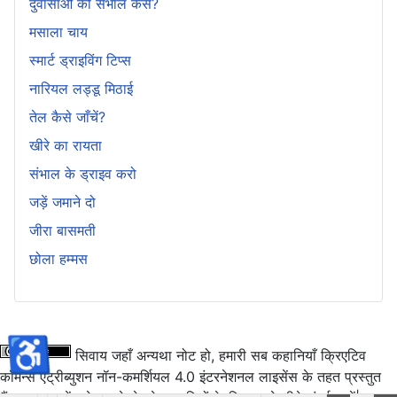
दुर्वासाओं को संभालें कैसे?
मसाला चाय
स्मार्ट ड्राइविंग टिप्स
नारियल लड्डू मिठाई
तेल कैसे जाँचें?
खीरे का रायता
संभाल के ड्राइव करो
जड़ें जमाने दो
जीरा बासमती
छोला हम्मस
♿
सिवाय जहाँ अन्यथा नोट हो, हमारी सब कहानियाँ क्रिएटिव
कॉमन्स एट्रीब्युशन नॉन-कमर्शियल 4.0 इंटरनेशनल लाइसेंस के तहत प्रस्तुत